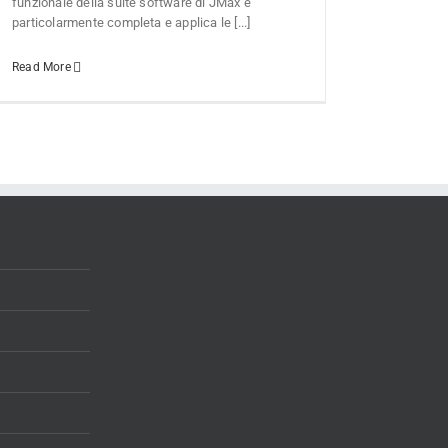
funzionale della suite software di JMax è
particolarmente completa e applica le [...]
Read More