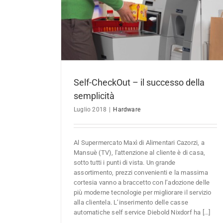
ella semplicità
La protezione delle merci con sistemi
antitaccheggio
Hardware
Self-CheckOut – il successo della
semplicità
Luglio 2018
|
Hardware
Al Supermercato Maxì di Alimentari Cazorzi, a
Mansuè (TV), l'attenzione al cliente è di casa,
sotto tutti i punti di vista. Un grande
assortimento, prezzi convenienti e la massima
cortesia vanno a braccetto con l’adozione delle
più moderne tecnologie per migliorare il servizio
alla clientela. L’inserimento delle casse
automatiche self service Diebold Nixdorf ha [...]