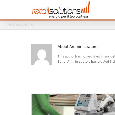
Skip
to
content
Amministratore
About
Amministratore
This author has not yet filled in any det
So far Amministratore has created 3 bl