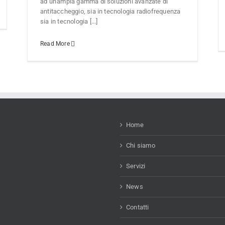
ad un'ampia gamma di soluzioni avanzate di
antitaccheggio, sia in tecnologia radiofrequenza
sia in tecnologia [...]
Read More
Home
Chi siamo
Servizi
News
Contatti