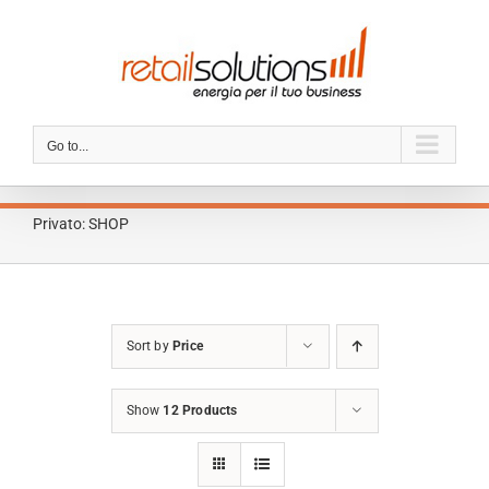
Skip
to
content
Go to...
Privato: SHOP
Sort by
Price
Show
12 Products