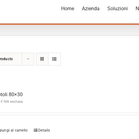
Home
Azienda
Soluzioni
N
roducts
otoli 80×30
0
€
IVA esclusa
iungi al carrello
Details