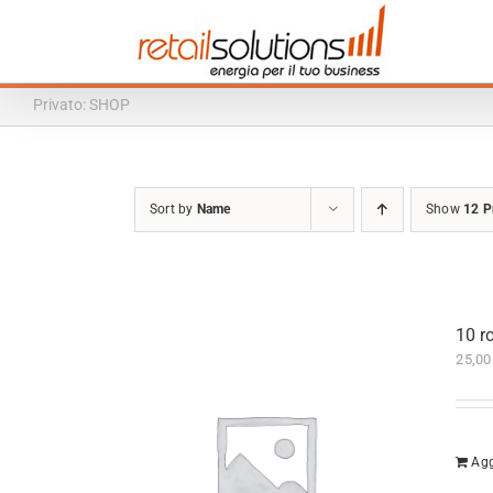
Skip
to
content
Privato: SHOP
Sort by
Name
Show
12 P
10 r
25,0
Agg